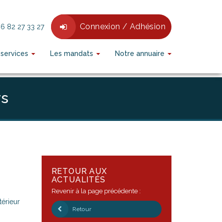
Connexion / Adhésion
6 82 27 33 27
 services
Les mandats
Notre annuaire
 d'audience.
En savoir plus ou s'opposer
.
rs
RETOUR AUX
ACTUALITÉS
Revenir à la page précédente :
térieur
Retour