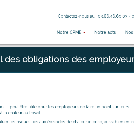
Contactez-nous au :
03.86.46.60.03
- 0
Notre CPME
Notre actu
Nos
ontinuant à naviguer, vous nous autorisez à déposer un cookie à des fins de mesure
pel des obligations des employeu
, il peut être utile pour les employeurs de faire un point sur leurs
 la chaleur au travail.
uer les risques liés aux épisodes de chaleur intense, aussi bien en in